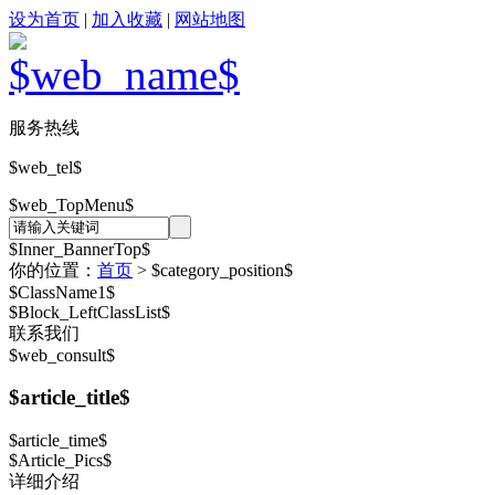
设为首页
|
加入收藏
|
网站地图
服务热线
$web_tel$
$web_TopMenu$
$Inner_BannerTop$
你的位置：
首页
> $category_position$
$ClassName1$
$Block_LeftClassList$
联系我们
$web_consult$
$article_title$
$article_time$
$Article_Pics$
详细介绍