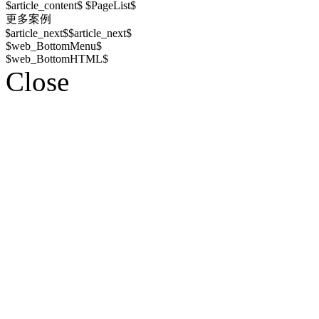
$article_content$ $PageList$
更多案例
$article_next$
$article_next$
$web_BottomMenu$
$web_BottomHTML$
Close