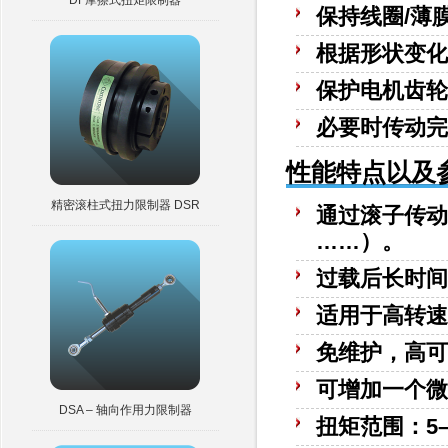
DF摩擦式扭矩限制器
保持线圈/薄
根据形状变化
保护电机齿轮
必要时传动完
性能特点以及
精密滚柱式扭力限制器 DSR
通过滚子传动，
……）。
过载后长时间自
适用于高转速
免维护，高可
可增加一个微
DSA – 轴向作用力限制器
扭矩范围：5–