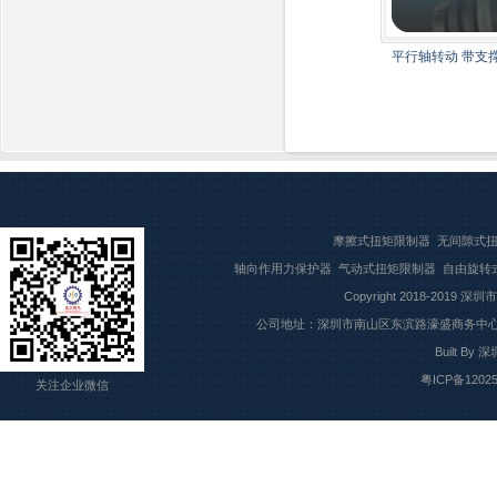
平行轴转动 带支
摩擦式扭矩限制器
无间隙式
轴向作用力保护器
气动式扭矩限制器
自由旋转
Copyright 2018-2019
深圳市
公司地址：深圳市南山区东滨路濠盛商务中心7楼709
Built By
深
粤ICP备1202
关注企业微信